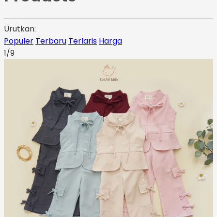
Urutkan:
Populer
Terbaru
Terlaris
Harga
1/9