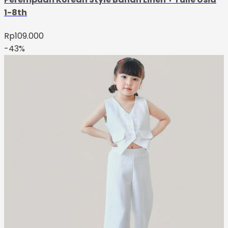
1-8th
Rp
109.000
-43%