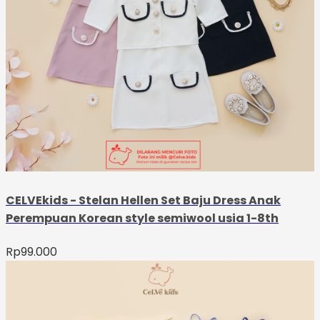
CELVEkids - Stelan Hellen Set Baju Dress Anak
Perempuan Korean style semiwool usia 1-8th
Rp
99.000