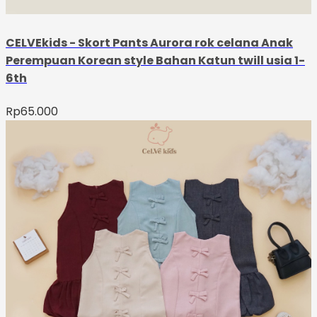
CELVEkids - Skort Pants Aurora rok celana Anak
Perempuan Korean style Bahan Katun twill usia 1-
6th
Rp
65.000