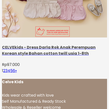
CELVEkids - Dress Darla Rok Anak Perempuan
Korean style Bahan cotton twill usia 1-8th
Rp
97.000
1
2
3
4
5
6
»
Celve Kids
Kids wear crafted with love
Self Manufactured & Ready Stock
Wholesale & Reseller welcome