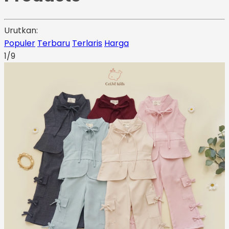
Urutkan:
Populer
Terbaru
Terlaris
Harga
1/9