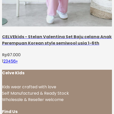
CELVEkids - Stelan Valentina Set Baju celana Anak
Perempuan Korean style semiwool usia 1-6th
Rp
97.000
1
2
3
4
5
6
»
Celve Kids
Kids wear crafted with love
Self Manufactured & Ready Stock
Wholesale & Reseller welcome
Find Us