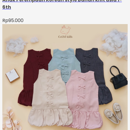
6th
Rp
95.000