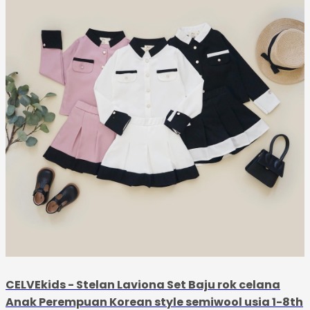
CELVEkids - Stelan Laviona Set Baju rok celana
Anak Perempuan Korean style semiwool usia 1-8th